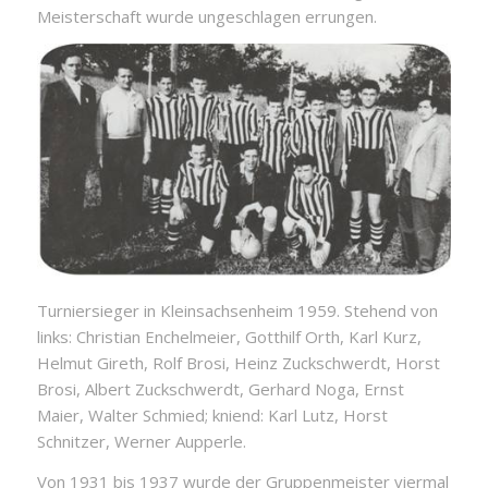
Meisterschaft wurde ungeschlagen errungen.
Turniersieger in Kleinsachsenheim 1959. Stehend von
links: Christian Enchelmeier, Gotthilf Orth, Karl Kurz,
Helmut Gireth, Rolf Brosi, Heinz Zuckschwerdt, Horst
Brosi, Albert Zuckschwerdt, Gerhard Noga, Ernst
Maier, Walter Schmied; kniend: Karl Lutz, Horst
Schnitzer, Werner Aupperle.
Von 1931 bis 1937 wurde der Gruppenmeister viermal