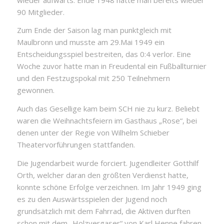
90 Mitglieder.
Zum Ende der Saison lag man punktgleich mit
Maulbronn und musste am 29.Mai 1949 ein
Entscheidungsspiel bestreiten, das 0:4 verlor. Eine
Woche zuvor hatte man in Freudental ein Fußballturnier
und den Festzugspokal mit 250 Teilnehmern
gewonnen.
Auch das Gesellige kam beim SCH nie zu kurz. Beliebt
waren die Weihnachtsfeiern im Gasthaus „Rose“, bei
denen unter der Regie von Wilhelm Schieber
Theatervorführungen stattfanden.
Die Jugendarbeit wurde forciert. Jugendleiter Gotthilf
Orth, welcher daran den größten Verdienst hatte,
konnte schöne Erfolge verzeichnen. Im Jahr 1949 ging
es zu den Auswärtsspielen der Jugend noch
grundsätzlich mit dem Fahrrad, die Aktiven durften
schon mit dem „Holzvergaser“ von Karl Henne fahren.